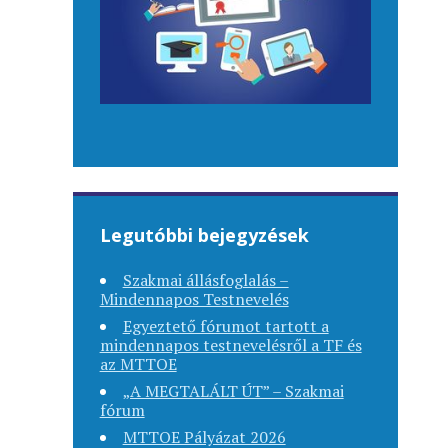
Legutóbbi bejegyzések
Szakmai állásfoglalás –
Mindennapos Testnevelés
Egyeztető fórumot tartott a
mindennapos testnevelésről a TF és
az MTTOE
„A MEGTALÁLT ÚT” – Szakmai
fórum
MTTOE Pályázat 2026