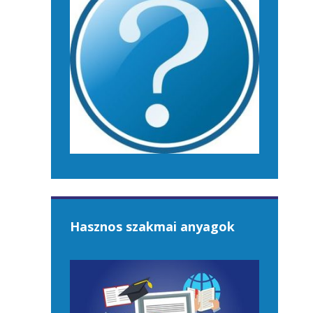
Hasznos szakmai anyagok