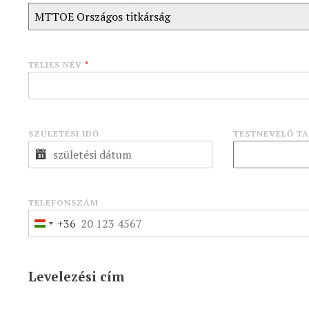
MTTOE Országos titkárság
TELJES NÉV
*
SZÜLETÉSI IDŐ
TESTNEVELŐ TA
TELEFONSZÁM
+36
Hungary
+36
Levelezési cím