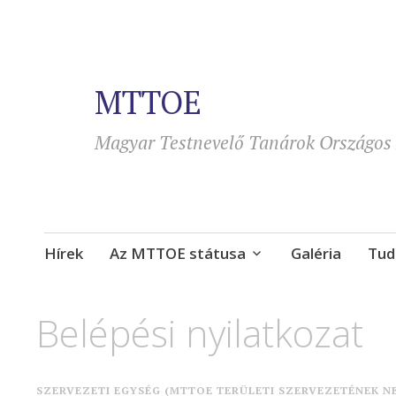
MTTOE
Magyar Testnevelő Tanárok Országos 
Tovább
Hírek
Az MTTOE státusa
Galéria
Tud
a
tartalomra
Belépési nyilatkozat
SZERVEZETI EGYSÉG (MTTOE TERÜLETI SZERVEZETÉNEK N