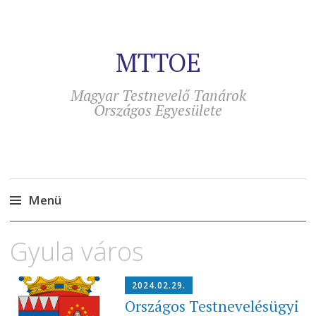
MTTOE
Magyar Testnevelő Tanárok
Országos Egyesülete
Menü
Tovább
Gyula város
a
tartalomra
2024.02.29.
Országos Testnevelésügyi