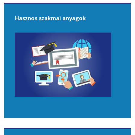
Hasznos szakmai anyagok