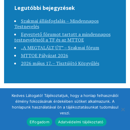
Legutóbbi bejegyzések
Szakmai állásfoglalás – Mindennapos
Testnevelés
Egyeztető fórumot tartott a mindennapos
testnevelésről a TF és az MTTOE
„A MEGTALÁLT ÚT” – Szakmai fórum
MTTOE Pályázat 2026
2026 május 17. – Tisztújító Közgyűlés
Kedves Látogató! Tájékoztatjuk, hogy a honlap felhasználói
élmény fokozásának érdekében sütiket alkalmazunk. A
Copyright © 2020. MTTOE - Minden jog fenntartva.
honlapunk használatával ön a tájékoztatásunkat tudomásul
veszi.
Sablon: Apostrophe Szerző:
antsan
.
Elfogadom
Adatvédelmi tájékoztató