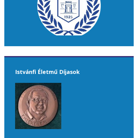
Istvánfi Életmű Díjasok