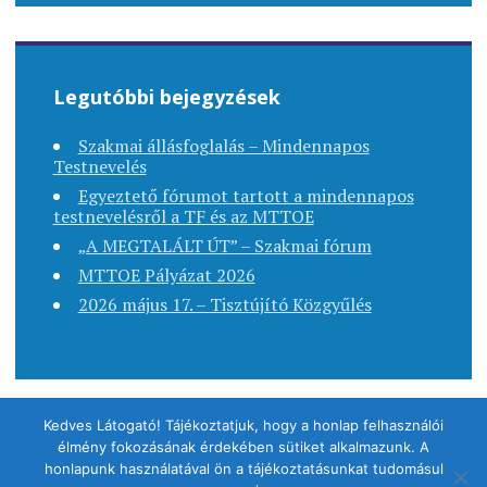
Legutóbbi bejegyzések
Szakmai állásfoglalás – Mindennapos
Testnevelés
Egyeztető fórumot tartott a mindennapos
testnevelésről a TF és az MTTOE
„A MEGTALÁLT ÚT” – Szakmai fórum
MTTOE Pályázat 2026
2026 május 17. – Tisztújító Közgyűlés
Kedves Látogató! Tájékoztatjuk, hogy a honlap felhasználói
élmény fokozásának érdekében sütiket alkalmazunk. A
Copyright © 2020. MTTOE - Minden jog fenntartva.
honlapunk használatával ön a tájékoztatásunkat tudomásul