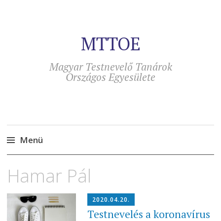
MTTOE
Magyar Testnevelő Tanárok
Országos Egyesülete
Menü
Tovább
Hamar Pál
a
tartalomra
2020.04.20.
Testnevelés a koronavírus