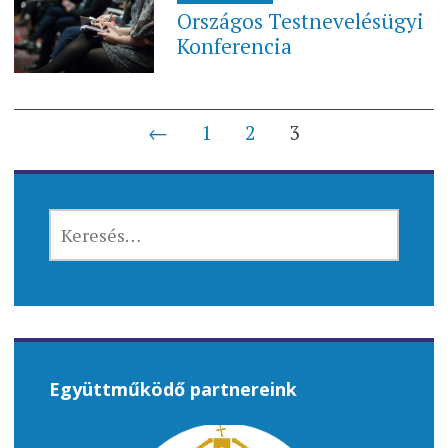
Országos Testnevelésügyi
Konferencia
Bejegyzés
←
1
2
3
navigáció
KERESÉS:
Együttműködő partnereink