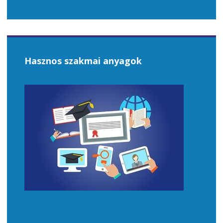
Hasznos szakmai anyagok