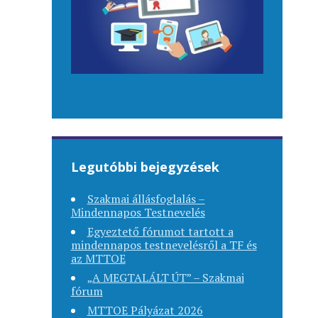
Legutóbbi bejegyzések
Szakmai állásfoglalás –
Mindennapos Testnevelés
Egyeztető fórumot tartott a
mindennapos testnevelésről a TF és
az MTTOE
„A MEGTALÁLT ÚT” – Szakmai
fórum
MTTOE Pályázat 2026