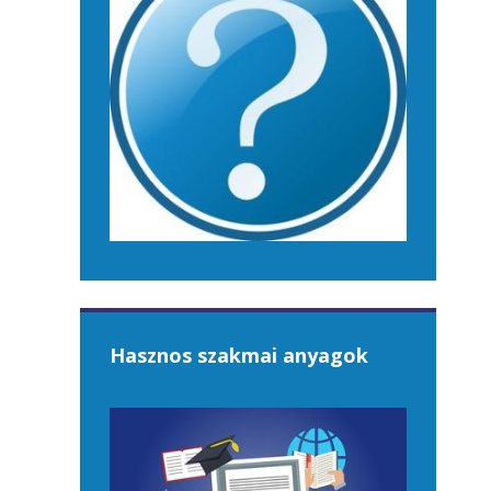
Hasznos szakmai anyagok