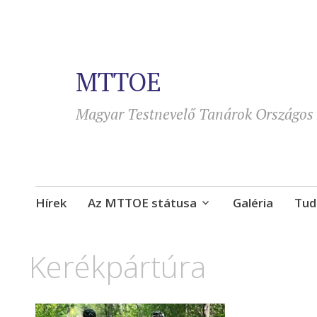
MTTOE
Magyar Testnevelő Tanárok Országos 
Tovább
Hírek
Az MTTOE státusa
Galéria
Tud
a
tartalomra
Kerékpártúra