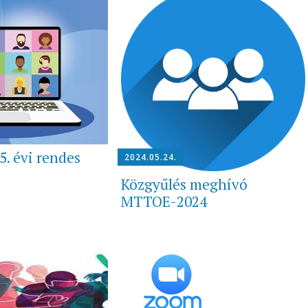
. évi rendes
2024.05.24.
Közgyűlés meghívó
MTTOE-2024