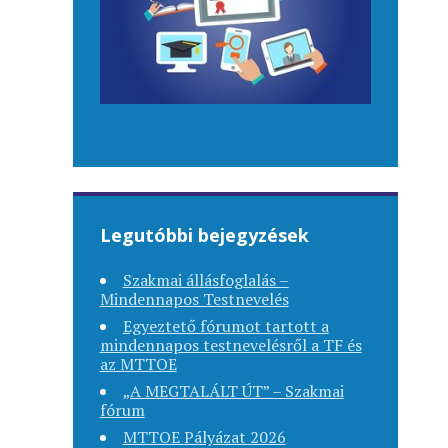
Legutóbbi bejegyzések
Szakmai állásfoglalás –
Mindennapos Testnevelés
Egyeztető fórumot tartott a
mindennapos testnevelésről a TF és
az MTTOE
„A MEGTALÁLT ÚT” – Szakmai
fórum
MTTOE Pályázat 2026