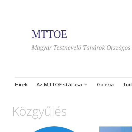
MTTOE
Magyar Testnevelő Tanárok Országos 
Tovább
Hírek
Az MTTOE státusa
Galéria
Tud
a
tartalomra
Közgyűlés