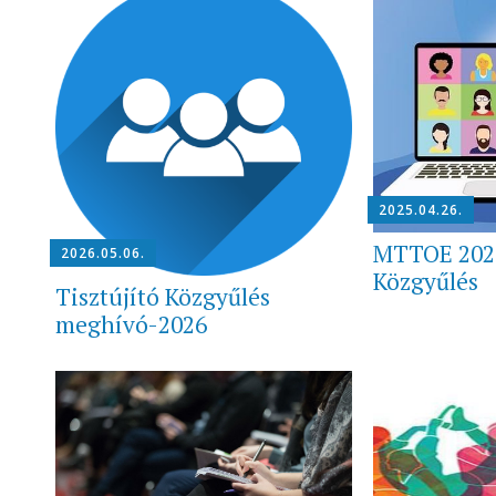
2025.04.26.
MTTOE 2025
2026.05.06.
Közgyűlés
Tisztújító Közgyűlés
meghívó-2026