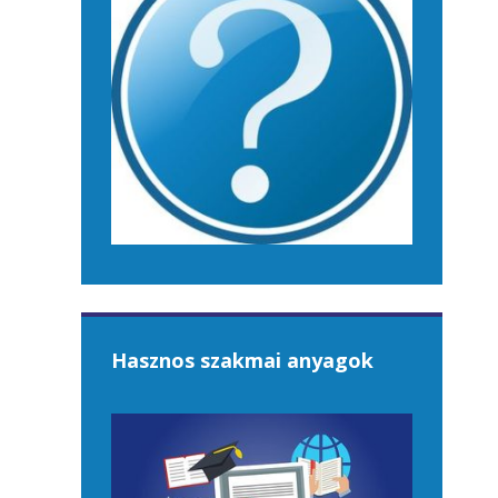
Hasznos szakmai anyagok