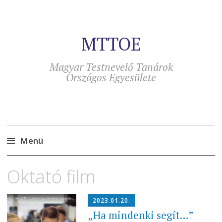
MTTOE
Magyar Testnevelő Tanárok
Országos Egyesülete
Menü
Tovább
Oktató film
a
tartalomra
2023.01.20.
„Ha mindenki segít…”