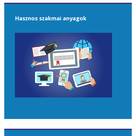
Hasznos szakmai anyagok