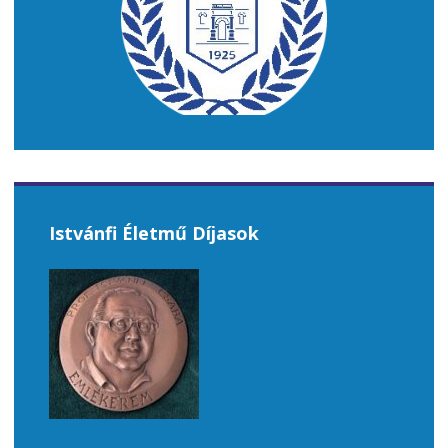
Istvánfi Életmű Díjasok