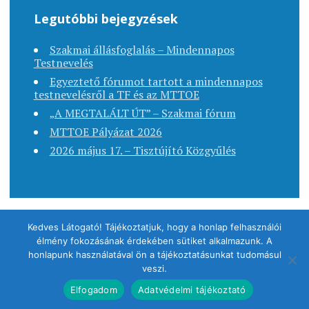
Legutóbbi bejegyzések
Szakmai állásfoglalás – Mindennapos
Testnevelés
Egyeztető fórumot tartott a mindennapos
testnevelésről a TF és az MTTOE
„A MEGTALÁLT ÚT” – Szakmai fórum
MTTOE Pályázat 2026
2026 május 17. – Tisztújító Közgyűlés
Kedves Látogató! Tájékoztatjuk, hogy a honlap felhasználói
élmény fokozásának érdekében sütiket alkalmazunk. A
Copyright © 2020. MTTOE - Minden jog fenntartva.
honlapunk használatával ön a tájékoztatásunkat tudomásul
veszi.
Sablon: Apostrophe Szerző:
antsan
.
Elfogadom
Adatvédelmi tájékoztató