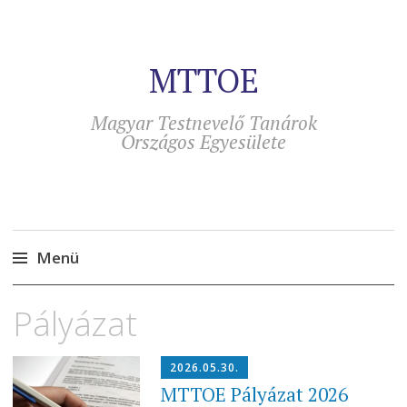
MTTOE
Magyar Testnevelő Tanárok
Országos Egyesülete
Menü
Tovább
Pályázat
a
tartalomra
2026.05.30.
MTTOE Pályázat 2026