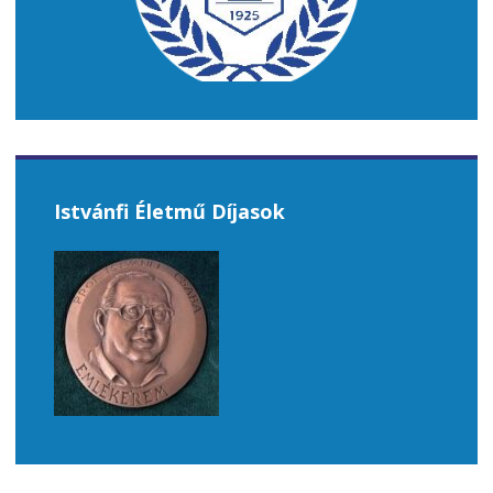
Istvánfi Életmű Díjasok