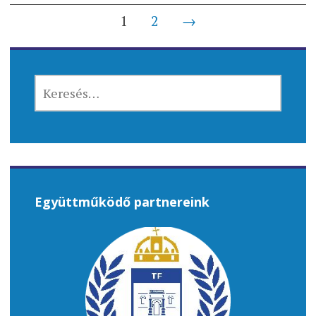
Bejegyzés
1
2
→
navigáció
KERESÉS:
Együttműködő partnereink