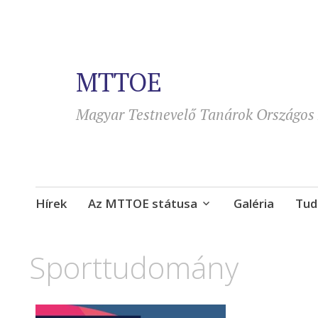
MTTOE
Magyar Testnevelő Tanárok Országos 
Tovább
Hírek
Az MTTOE státusa
Galéria
Tud
a
tartalomra
Sporttudomány