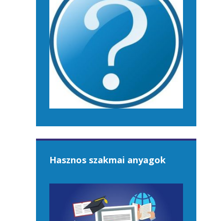
Hasznos szakmai anyagok