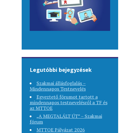
Legutóbbi bejegyzések
Szakmai állásfoglalás –
Mindennapos Testnevelés
Egyeztető fórumot tartott a
mindennapos testnevelésről a TF és
az MTTOE
„A MEGTALÁLT ÚT” – Szakmai
fórum
MTTOE Pályázat 2026