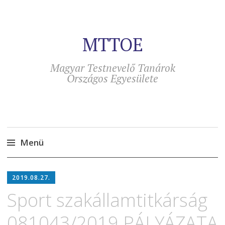
MTTOE
Magyar Testnevelő Tanárok
Országos Egyesülete
Menü
Tovább
a
2019.08.27.
tartalomra
Sport szakállamtitkárság
081043/2019 PÁLYÁZATA