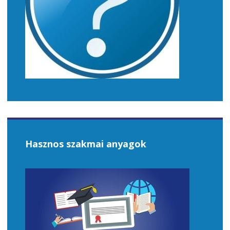
Hasznos szakmai anyagok