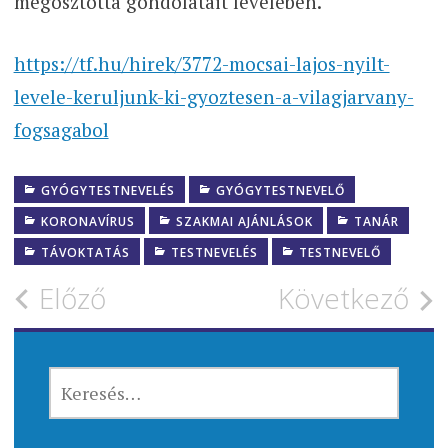
megosztotta gondolatait levelében.
https://tf.hu/hirek/3772-mocsai-lajos-nyilt-
levele-keruljunk-ki-gyoztesen-a-vilagjarvany-
fogsagabol
GYÓGYTESTNEVELÉS
GYÓGYTESTNEVELŐ
KORONAVÍRUS
SZAKMAI AJÁNLÁSOK
TANÁR
TÁVOKTATÁS
TESTNEVELÉS
TESTNEVELŐ
Bejegyzés
Előző
Következő
navigáció
KERESÉS: