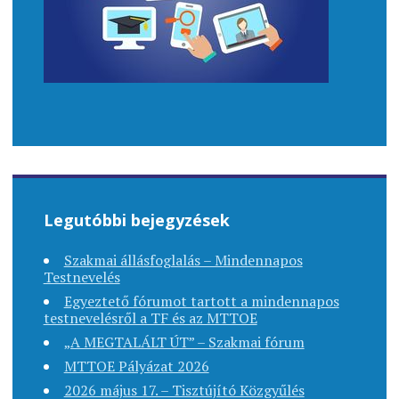
Legutóbbi bejegyzések
Szakmai állásfoglalás – Mindennapos
Testnevelés
Egyeztető fórumot tartott a mindennapos
testnevelésről a TF és az MTTOE
„A MEGTALÁLT ÚT” – Szakmai fórum
MTTOE Pályázat 2026
2026 május 17. – Tisztújító Közgyűlés