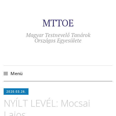
MTTOE
Magyar Testnevelő Tanárok
Országos Egyesülete
Menü
Tovább
a
2020.03.26.
tartalomra
NYÍLT LEVÉL: Mocsai
Lajos