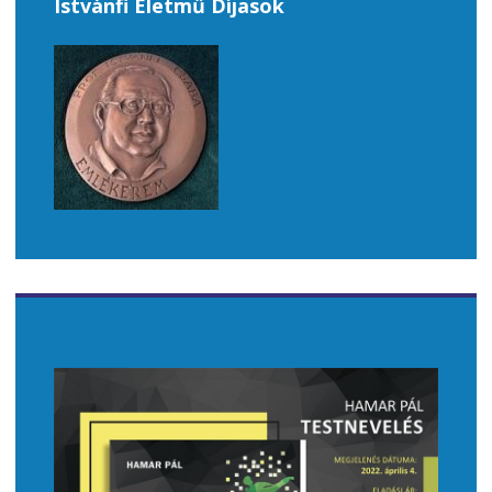
Istvánfi Életmű Díjasok