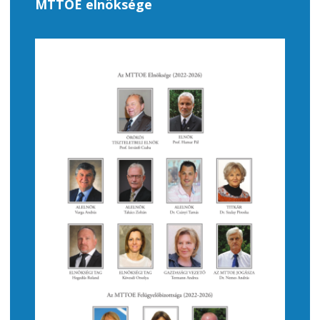
MTTOE elnöksége