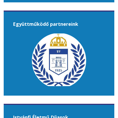
Együttműködő partnereink
Istvánfi Életmű Díjasok