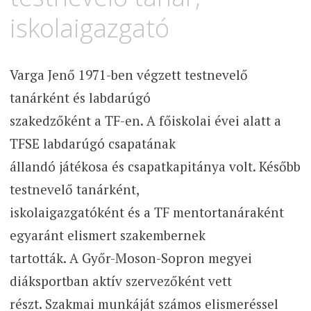
iskolaigazgató
Varga Jenő 1971-ben végzett testnevelő
tanárként és labdarúgó
szakedzőként a TF-en. A főiskolai évei alatt a
TFSE labdarúgó csapatának
állandó játékosa és csapatkapitánya volt. Később
testnevelő tanárként,
iskolaigazgatóként és a TF mentortanáraként
egyaránt elismert szakembernek
tartották. A Győr-Moson-Sopron megyei
diáksportban aktív szervezőként vett
részt. Szakmai munkáját számos elismeréssel