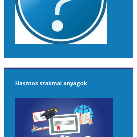
Hasznos szakmai anyagok