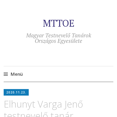
MTTOE
Magyar Testnevelő Tanárok
Országos Egyesülete
Menü
Tovább
a
2020.11.23.
tartalomra
Elhunyt Varga Jenő
testnevelő tanár,