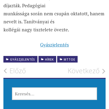
díjazták. Pedagógiai
munkássága során nem csupán oktatott, hanem
nevelt is. Tanítványai és
kollégái nagy tisztelete övezte.
Gyászjelentés
GYÁSZJELENTÉS
HÍREK
MTTOE
Bejegyzés
Előző
Következő
navigáció
KERESÉS: