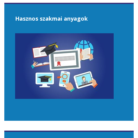
Hasznos szakmai anyagok