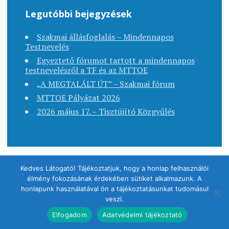
Legutóbbi bejegyzések
Szakmai állásfoglalás – Mindennapos
Testnevelés
Egyeztető fórumot tartott a mindennapos
testnevelésről a TF és az MTTOE
„A MEGTALÁLT ÚT” – Szakmai fórum
MTTOE Pályázat 2026
2026 május 17. – Tisztújító Közgyűlés
Kedves Látogató! Tájékoztatjuk, hogy a honlap felhasználói
élmény fokozásának érdekében sütiket alkalmazunk. A
Copyright © 2020. MTTOE - Minden jog fenntartva.
honlapunk használatával ön a tájékoztatásunkat tudomásul
veszi.
Elfogadom
Adatvédelmi tájékoztató
Sablon: Apostrophe Szerző:
antsan
.