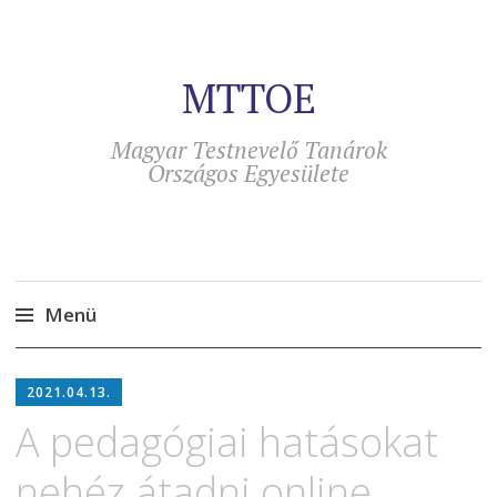
MTTOE
Magyar Testnevelő Tanárok
Országos Egyesülete
Menü
Tovább
a
2021.04.13.
tartalomra
A pedagógiai hatásokat
nehéz átadni online