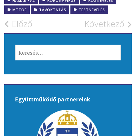
HAMAR PÁL
KORONAVÍRUS
KÖZNEVELÉS
MTTOE
TÁVOKTATÁS
TESTNEVELÉS
Bejegyzés
Előző
Következő
navigáció
KERESÉS:
Együttműködő partnereink