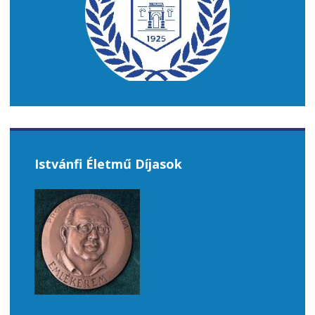
Istvánfi Életmű Díjasok