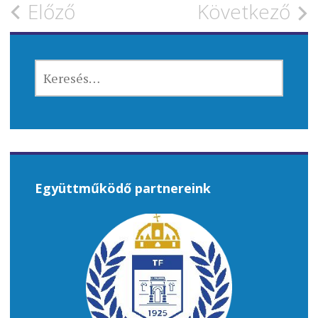
Bejegyzés
Előző
Következő
navigáció
KERESÉS:
Együttműködő partnereink