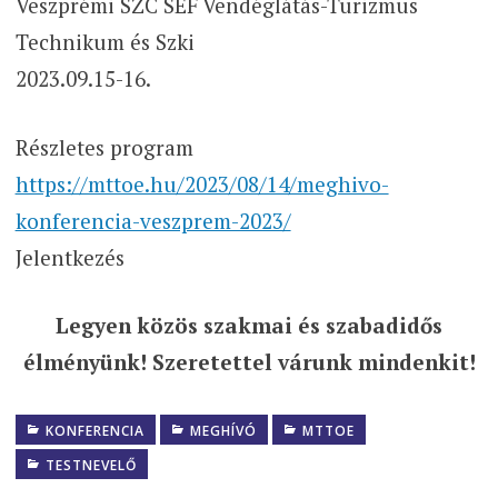
Veszprémi SZC SÉF Vendéglátás-Turizmus
Technikum és Szki
2023.09.15-16.
Részletes program
https://mttoe.hu/2023/08/14/meghivo-
konferencia-veszprem-2023/
Jelentkezés
Legyen közös szakmai és szabadidős
élményünk! Szeretettel várunk mindenkit!
KONFERENCIA
MEGHÍVÓ
MTTOE
TESTNEVELŐ