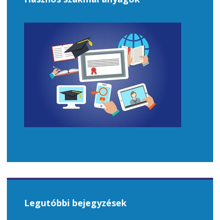
Legutóbbi bejegyzések