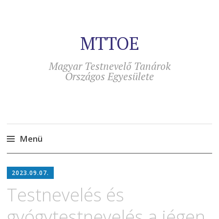
MTTOE
Magyar Testnevelő Tanárok
Országos Egyesülete
Menü
Tovább
a
2023.09.07.
tartalomra
Testnevelés és
gyógytestnevelés a jégen