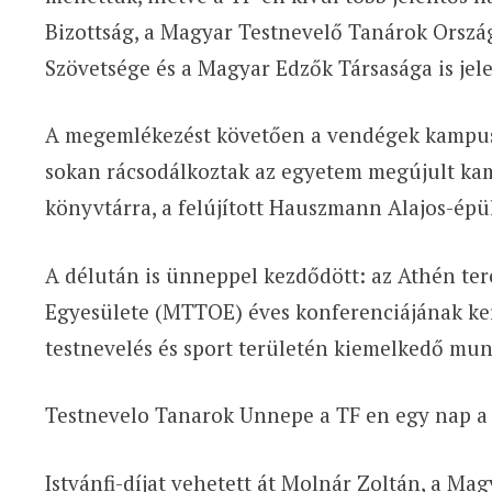
Bizottság, a Magyar Testnevelő Tanárok Orszá
Szövetsége és a Magyar Edzők Társasága is jele
A megemlékezést követően a vendégek kampusz
sokan rácsodálkoztak az egyetem megújult kamp
könyvtárra, a felújított Hauszmann Alajos-épü
A délután is ünneppel kezdődött: az Athén t
Egyesülete (MTTOE) éves konferenciájának ker
testnevelés és sport területén kiemelkedő mun
Testnevelo Tanarok Unnepe a TF en egy nap a 
Istvánfi-díjat vehetett át Molnár Zoltán, a M