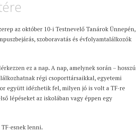
tére
szerep az október 10-i Testnevelő Tanárok Ünnepén,
mpuszbejárás, szoboravatás és évfolyamtalálkozók
lérkezzen ez a nap. A nap, amelynek során – hosszú
alálkozhatnak régi csoporttársaikkal, egyetemi
r együtt idézhetik fel, milyen jó is volt a TF-re
 első lépéseket az iskolában vagy éppen egy
s TF-esnek lenni.