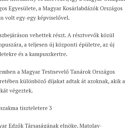
gos Egyesülete, a Magyar Kosárlabdázók Országos
n volt egy-egy képviselővel.
bejáráson vehettek részt. A résztvevők közül
uszára, a teljesen új központi épületre, az új
letekre és a kampuszkertre.
eremben a Magyar Testnevelő Tanárok Országos
etében különböző díjakat adtak át azoknak, akik a
kát végeztek.
szakma tiszteletere 3
agyar Edzők Társaságának elnöke. Matolay-