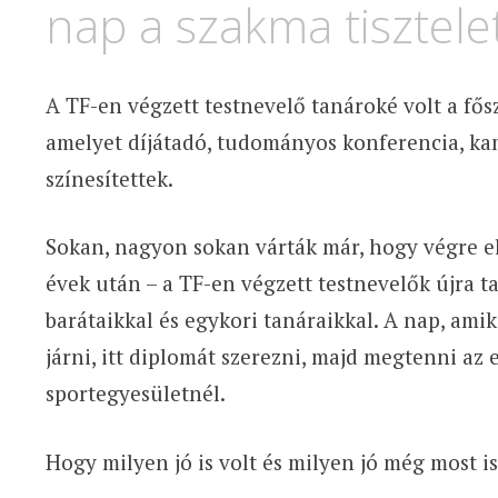
nap a szakma tisztele
A TF-en végzett testnevelő tanároké volt a fő
amelyet díjátadó, tudományos konferencia, ka
színesítettek.
Sokan, nagyon sokan várták már, hogy végre e
évek után – a TF-en végzett testnevelők újra t
barátaikkal és egykori tanáraikkal. A nap, amiko
járni, itt diplomát szerezni, majd megtenni az
sportegyesületnél.
Hogy milyen jó is volt és milyen jó még most i