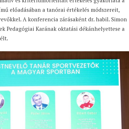
matív és kritériumorientált értékelés gyakorlata a
ímű előadásában a tanórai értékelés módszereit,
vevőkkel. A konferencia zárásaként dr. habil. Simon
ek Pedagógiai Karának oktatási dékánhelyettese a
élt.