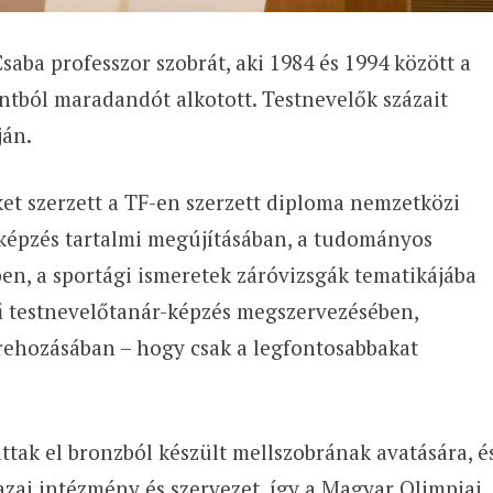
saba professzor szobrát, aki 1984 és 1994 között a
tból maradandót alkotott. Testnevelők százait
ján.
et szerzett a TF-en szerzett diploma nemzetközi
képzés tartalmi megújításában, a tudományos
n, a sportági ismeretek záróvizsgák tematikájába
ű testnevelőtanár-képzés megszervezésében,
rehozásában – hogy csak a legfontosabbakat
gattak el bronzból készült mellszobrának avatására, é
hazai intézmény és szervezet, így a Magyar Olimpiai