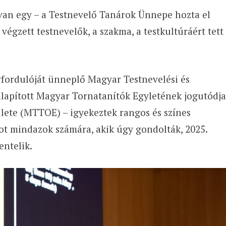
 van egy – a Testnevelő Tanárok Ünnepe hozta el
végzett testnevelők, a szakma, a testkultúráért tett
évfordulóját ünneplő Magyar Testnevelési és
lapított Magyar Tornatanítók Egyletének jogutódja
ete (MTTOE) – igyekeztek rangos és színes
ot mindazok számára, akik úgy gondolták, 2025.
entelik.