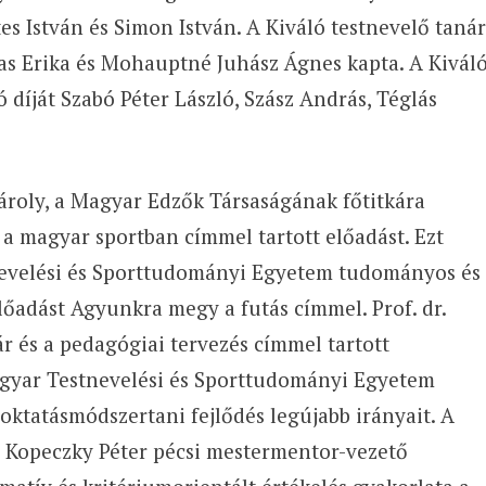
s István és Simon István. A Kiváló testnevelő tanár
as Erika és Mohauptné Juhász Ágnes kapta. A Kivál
 díját Szabó Péter László, Szász András, Téglás
roly, a Magyar Edzők Társaságának főtitkára
 a magyar sportban címmel tartott előadást. Ezt
tnevelési és Sporttudományi Egyetem tudományos és
előadást Agyunkra megy a futás címmel. Prof. dr.
 és a pedagógiai tervezés címmel tartott
Magyar Testnevelési és Sporttudományi Egyetem
ktatásmódszertani fejlődés legújabb irányait. A
e Kopeczky Péter pécsi mestermentor-vezető