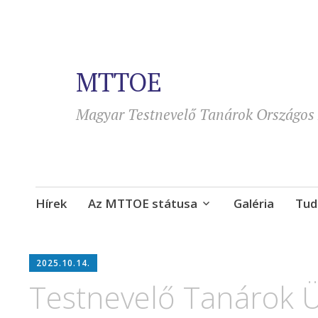
MTTOE
Magyar Testnevelő Tanárok Országos 
Tovább
Hírek
Az MTTOE státusa
Galéria
Tud
a
tartalomra
2025.10.14.
Testnevelő Tanárok 