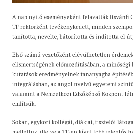
A nap nyitó eseményeként felavatták Itsvánfi C
TF rektorként tevékenykedett, minden szempon
tanította, nevelte, bátorította és indította el út
Első számú vezetőként elévülhetetlen érdemek
elismertségének előmozdításában, a minőségi 
kutatások eredményeinek tananyagba építésébe
integrálásban, az angol nyelvű egyetemi szint
valamint a Nemzetközi Edzőképző Központ lét
említsük.
Sokan, egykori kollégái, diákjai, tisztelői láto
mellettük, illetve a TF-en kívül több jelentős 