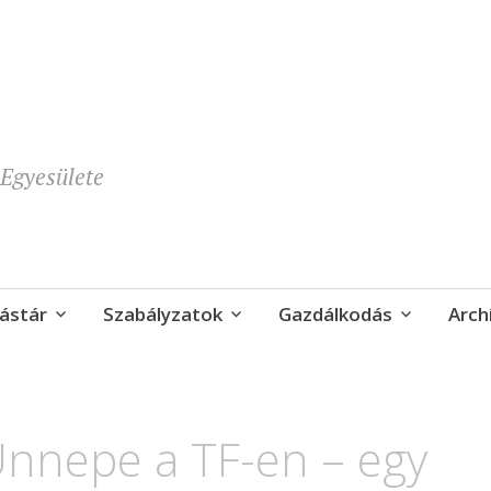
Egyesülete
ástár
Szabályzatok
Gazdálkodás
Arch
Ünnepe a TF-en – egy