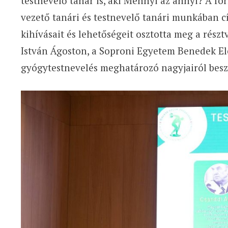
testnevelő tanár is, aki Mennyi az annyi? A for
vezető tanári és testnevelő tanári munkában c
kihívásait és lehetőségeit osztotta meg a részt
István Ágoston, a Soproni Egyetem Benedek El
gyógytestnevelés meghatározó nagyjairól besz