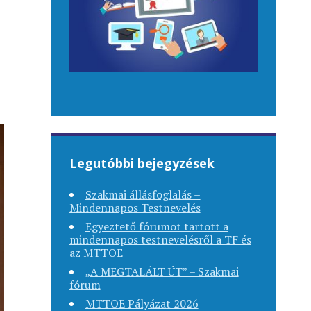
Legutóbbi bejegyzések
Szakmai állásfoglalás –
Mindennapos Testnevelés
Egyeztető fórumot tartott a
mindennapos testnevelésről a TF és
az MTTOE
„A MEGTALÁLT ÚT” – Szakmai
fórum
MTTOE Pályázat 2026