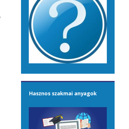
ó
Hasznos szakmai anyagok