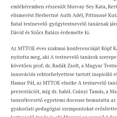
emlékéremben részesült Morvay-Sey Kata, Kerte
elismerést Herbertné Auth Adél, Pittinoné Kut
fiatal testnevelő-gyógytestnevelő tanárnak járó
Dávid és Szűcs Balázs érdemelte ki.
Az MTTOE éves szakmai konferenciáját Köpf Ká
nyitotta meg, aki A testnevelő tanárok szerepe
követően prof. dr. Radák Zsolt, a Magyar Tes
innovációs rektorhelyettese tartott inspiráló 
Hamar Pál, az MTTOE elnöke A testnevelő tanár
prezentációt, míg dr. habil. Csányi Tamás, a 
tanszékvezető egyetemi docense bemutatta az o
gyakorlati pedagógiai szempontokat erősített