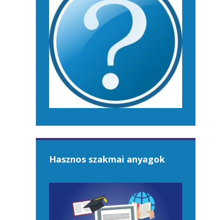
Hasznos szakmai anyagok