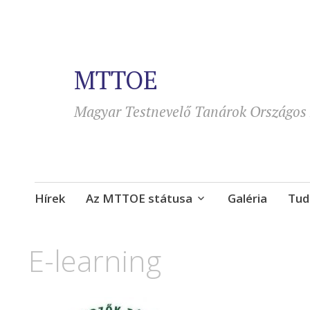
MTTOE
Magyar Testnevelő Tanárok Országos 
Tovább
Hírek
Az MTTOE státusa
Galéria
Tud
a
tartalomra
E-learning