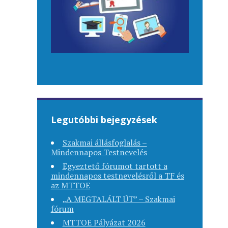
Legutóbbi bejegyzések
Szakmai állásfoglalás –
Mindennapos Testnevelés
Egyeztető fórumot tartott a
mindennapos testnevelésről a TF és
az MTTOE
„A MEGTALÁLT ÚT” – Szakmai
fórum
MTTOE Pályázat 2026