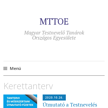
MTTOE
Magyar Testnevelő Tanárok
Országos Egyesülete
Menü
Tovább
Kerettanterv
a
tartalomra
2020.10.26.
Útmutató a Testnevelés