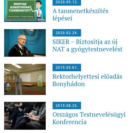
2020.05.12.
A tanmenetkészítés
lépései
2020.02.29.
SIKER – Biztosítja az új
NAT a gyógytestnevelést
2019.09.01.
Rektorhelyettesi előadás
Bonyhádon
2019.08.25.
Országos Testnevelésügyi
Konferencia