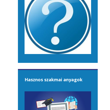
Hasznos szakmai anyagok