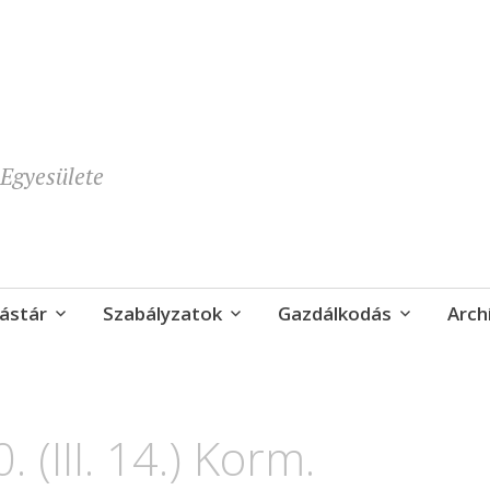
Egyesülete
ástár
Szabályzatok
Gazdálkodás
Arch
(III. 14.) Korm.