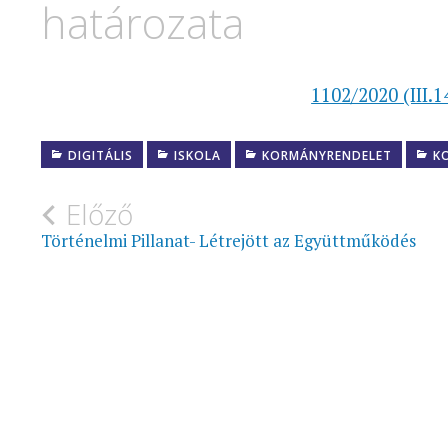
határozata
1102/2020 (III.
DIGITÁLIS
ISKOLA
KORMÁNYRENDELET
K
Bejegyzés
Előző
Történelmi Pillanat- Létrejött az Együttműködés
navigáció