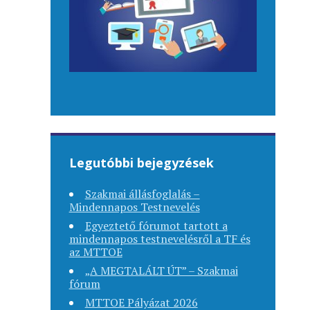
Legutóbbi bejegyzések
Szakmai állásfoglalás –
Mindennapos Testnevelés
Egyeztető fórumot tartott a
mindennapos testnevelésről a TF és
az MTTOE
„A MEGTALÁLT ÚT” – Szakmai
fórum
MTTOE Pályázat 2026