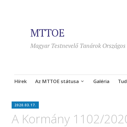
MTTOE
Magyar Testnevelő Tanárok Országos 
Tovább
Hírek
Az MTTOE státusa
Galéria
Tud
a
tartalomra
2020.03.17.
A Kormány 1102/2020. 