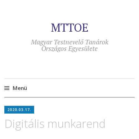
MTTOE
Magyar Testnevelő Tanárok
Országos Egyesülete
Menü
Tovább
a
2020.03.17.
tartalomra
Digitális munkarend