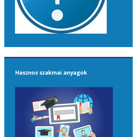
Hasznos szakmai anyagok